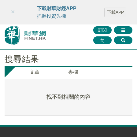
財華智庫網
FINTV
FINMETA
財華證券
媒體矩陣
下載財華財經APP
×
下載APP
智庫沙龍
聯絡我們
把握投資先機
訂閱
简
搜尋結果
文章
專欄
找不到相關的內容