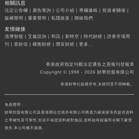
相關訊息
法定公告欄
|
廣告查詢
|
公司介紹
|
專欄邀稿
|
投資者關係
|
版權聲明
|
重要聲明
|
私隱政策
|
聯絡我們
友情鏈接
清博智能
|
艾媒諮詢
|
和訊
|
新時空
|
時代財經
|
證券市場周
刊
|
壹財信
|
權衡財經
|
攬富財經
|
更多...
香港政府指定刊載法定通告之憲報刊登報章
Copyright © 1998 - 2026 財華控股有限公司
香港財華社版權所有,未經同意不得轉載。
免責聲明：
財華控股有限公司及香港聯合交易所有限公司將盡力確保彼等所提供資料
之準確性及可靠性,但並不保證資料絕對無誤,資料如有錯漏而令閣下蒙受
損失,本公司概不負責。