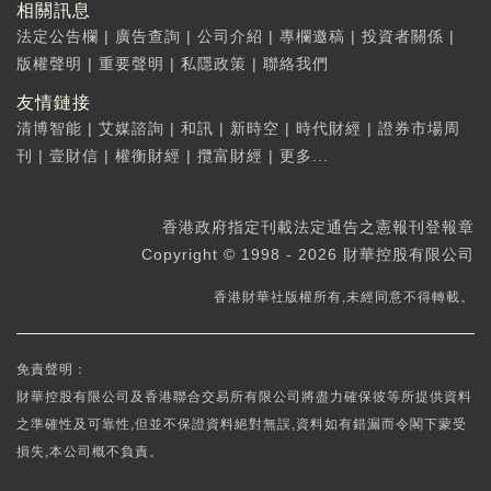
相關訊息
法定公告欄
|
廣告查詢
|
公司介紹
|
專欄邀稿
|
投資者關係
|
版權聲明
|
重要聲明
|
私隱政策
|
聯絡我們
友情鏈接
清博智能
|
艾媒諮詢
|
和訊
|
新時空
|
時代財經
|
證券市場周
刊
|
壹財信
|
權衡財經
|
攬富財經
|
更多...
香港政府指定刊載法定通告之憲報刊登報章
Copyright © 1998 - 2026 財華控股有限公司
香港財華社版權所有,未經同意不得轉載。
免責聲明：
財華控股有限公司及香港聯合交易所有限公司將盡力確保彼等所提供資料
之準確性及可靠性,但並不保證資料絕對無誤,資料如有錯漏而令閣下蒙受
損失,本公司概不負責。