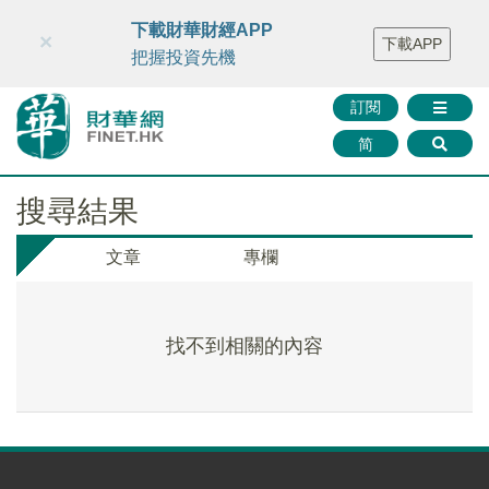
財華智庫網
FINTV
FINMETA
財華證券
媒體矩陣
下載財華財經APP
×
下載APP
智庫沙龍
聯絡我們
把握投資先機
訂閱
简
搜尋結果
文章
專欄
找不到相關的內容