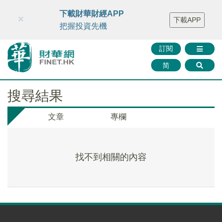
財華智庫網
FINTV
FINMETA
財華證券
媒體矩陣
下載財華財經APP
×
下載APP
智庫沙龍
聯絡我們
把握投資先機
訂閱
简
搜尋結果
文章
專欄
找不到相關的內容