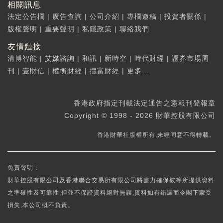
相關訊息
法定公告欄
|
廣告查詢
|
公司介紹
|
專欄邀稿
|
投資者關係
|
版權聲明
|
重要聲明
|
私隱政策
|
聯絡我們
友情鏈接
清博智能
|
艾媒諮詢
|
和訊
|
新時空
|
時代財經
|
證券市場周
刊
|
壹財信
|
權衡財經
|
攬富財經
|
更多...
香港政府指定刊載法定通告之憲報刊登報章
Copyright © 1998 - 2026 財華控股有限公司
香港財華社版權所有,未經同意不得轉載。
免責聲明：
財華控股有限公司及香港聯合交易所有限公司將盡力確保彼等所提供資料
之準確性及可靠性,但並不保證資料絕對無誤,資料如有錯漏而令閣下蒙受
損失,本公司概不負責。