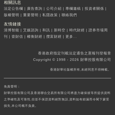
相關訊息
法定公告欄
|
廣告查詢
|
公司介紹
|
專欄邀稿
|
投資者關係
|
版權聲明
|
重要聲明
|
私隱政策
|
聯絡我們
友情鏈接
清博智能
|
艾媒諮詢
|
和訊
|
新時空
|
時代財經
|
證券市場周
刊
|
壹財信
|
權衡財經
|
攬富財經
|
更多...
香港政府指定刊載法定通告之憲報刊登報章
Copyright © 1998 - 2026 財華控股有限公司
香港財華社版權所有,未經同意不得轉載。
免責聲明：
財華控股有限公司及香港聯合交易所有限公司將盡力確保彼等所提供資料
之準確性及可靠性,但並不保證資料絕對無誤,資料如有錯漏而令閣下蒙受
損失,本公司概不負責。