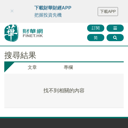
財華智庫網
FINTV
FINMETA
財華證券
媒體矩陣
下載財華財經APP
×
下載APP
智庫沙龍
聯絡我們
把握投資先機
訂閱
简
搜尋結果
文章
專欄
找不到相關的內容