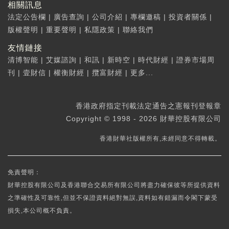
相關訊息
法定公告欄
|
廣告查詢
|
公司介紹
|
專欄邀稿
|
投資者關係
|
版權聲明
|
重要聲明
|
私隱政策
|
聯絡我們
友情鏈接
清博智能
|
艾媒諮詢
|
和訊
|
新時空
|
時代財經
|
證券市場周
刊
|
壹財信
|
權衡財經
|
攬富財經
|
更多...
香港政府指定刊載法定通告之憲報刊登報章
Copyright © 1998 - 2026 財華控股有限公司
香港財華社版權所有,未經同意不得轉載。
免責聲明：
財華控股有限公司及香港聯合交易所有限公司將盡力確保彼等所提供資料
之準確性及可靠性,但並不保證資料絕對無誤,資料如有錯漏而令閣下蒙受
損失,本公司概不負責。