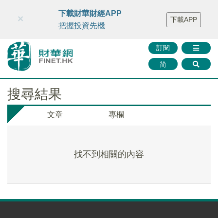
財華智庫網
FINTV
FINMETA
財華證券
媒體矩陣
下載財華財經APP
×
下載APP
智庫沙龍
聯絡我們
把握投資先機
訂閱
简
搜尋結果
文章
專欄
找不到相關的內容