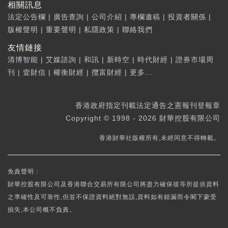
相關訊息
法定公告欄
|
廣告查詢
|
公司介紹
|
專欄邀稿
|
投資者關係
|
版權聲明
|
重要聲明
|
私隱政策
|
聯絡我們
友情鏈接
清博智能
|
艾媒諮詢
|
和訊
|
新時空
|
時代財經
|
證券市場周
刊
|
壹財信
|
權衡財經
|
攬富財經
|
更多...
香港政府指定刊載法定通告之憲報刊登報章
Copyright © 1998 - 2026 財華控股有限公司
香港財華社版權所有,未經同意不得轉載。
免責聲明：
財華控股有限公司及香港聯合交易所有限公司將盡力確保彼等所提供資料
之準確性及可靠性,但並不保證資料絕對無誤,資料如有錯漏而令閣下蒙受
損失,本公司概不負責。