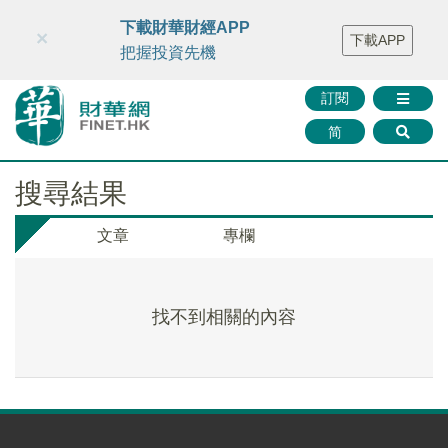
財華智庫網
FINTV
FINMETA
財華證券
媒體矩陣
下載財華財經APP
×
下載APP
智庫沙龍
聯絡我們
把握投資先機
訂閱
简
搜尋結果
文章
專欄
找不到相關的內容