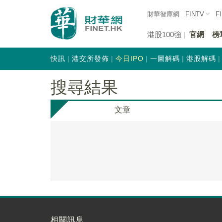
財華智庫網
FINTV
F
港股100強
官網
榜
快訊
港交所發佈
今日IPO
一圖解碼
港股解碼
搜尋結果
文章
相關訊息