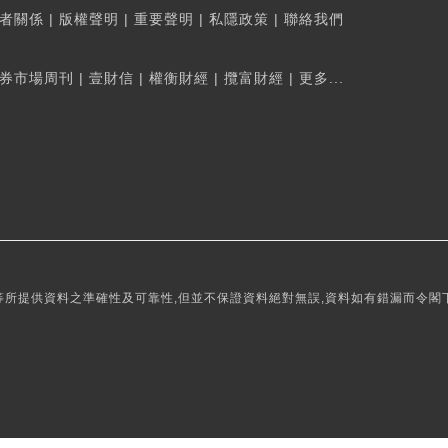
者關係
|
版權聲明
|
重要聲明
|
私隱政策
|
聯絡我們
券市場周刊
|
壹財信
|
權衡財經
|
攬富財經
|
更多...
所提供資料之準確性及可靠性,但並不保證資料絕對無誤,資料如有錯漏而令閣