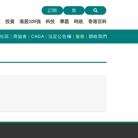
訂閱
简
遞
投資
港股100強
科技
專題
時政
香港百科
社區
商協會
CAGA
法定公告欄
服務
聯絡我們