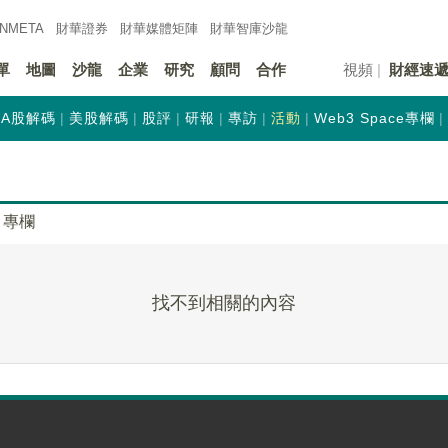
INMETA
財華證券
財華
媒體矩陣
財華
智庫沙龍
單
地圖
沙龍
企業
研究
顧問
合作
視頻
財經速
A股解碼
美股解碼
股評
研報
專訪
活動
Web3 Space專欄
專欄
找不到相關的內容