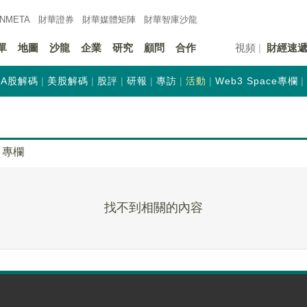
INMETA
財華證券
財華
媒體矩陣
財華
智庫沙龍
單
地圖
沙龍
企業
研究
顧問
合作
視頻
財經速
A股解碼
美股解碼
股評
研報
專訪
活動
Web3 Space專欄
專欄
找不到相關的內容