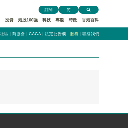
訂閱
简
遞
投資
港股100強
科技
專題
時政
香港百科
社區
商協會
CAGA
法定公告欄
服務
聯絡我們