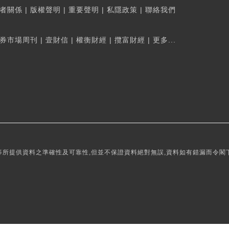
者關係
|
版權聲明
|
重要聲明
|
私隱政策
|
聯絡我們
券市場周刊
|
壹財信
|
權衡財經
|
攬富財經
|
更多...
所提供資料之準確性及可靠性,但並不保證資料絕對無誤,資料如有錯漏而令閣