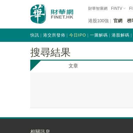
財華智庫網
FINTV
F
港股100強
官網
榜
快訊
港交所發佈
今日IPO
一圖解碼
港股解碼
搜尋結果
文章
相關訊息