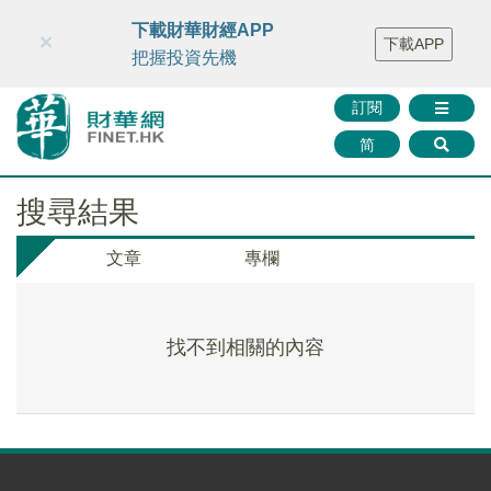
財華智庫網
FINTV
FINMETA
財華證券
媒體矩陣
下載財華財經APP
×
下載APP
智庫沙龍
聯絡我們
把握投資先機
訂閱
简
搜尋結果
文章
專欄
找不到相關的內容