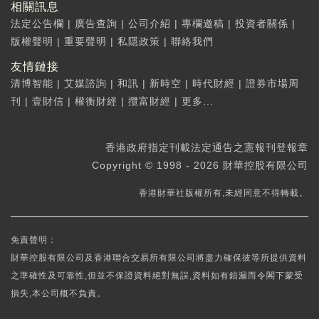
相關訊息
法定公告欄
|
廣告查詢
|
公司介紹
|
專欄邀稿
|
投資者關係
|
版權聲明
|
重要聲明
|
私隱政策
|
聯絡我們
友情鏈接
清博智能
|
艾媒諮詢
|
和訊
|
新時空
|
時代財經
|
證券市場周
刊
|
壹財信
|
權衡財經
|
攬富財經
|
更多...
香港政府指定刊載法定通告之憲報刊登報章
Copyright © 1998 - 2026 財華控股有限公司
香港財華社版權所有,未經同意不得轉載。
免責聲明：
財華控股有限公司及香港聯合交易所有限公司將盡力確保彼等所提供資料
之準確性及可靠性,但並不保證資料絕對無誤,資料如有錯漏而令閣下蒙受
損失,本公司概不負責。