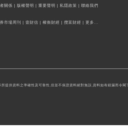
者關係
|
版權聲明
|
重要聲明
|
私隱政策
|
聯絡我們
券市場周刊
|
壹財信
|
權衡財經
|
攬富財經
|
更多...
所提供資料之準確性及可靠性,但並不保證資料絕對無誤,資料如有錯漏而令閣