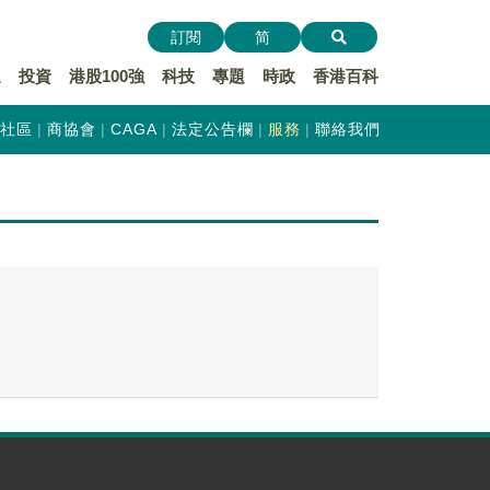
訂閱
简
遞
投資
港股100強
科技
專題
時政
香港百科
社區
商協會
CAGA
法定公告欄
服務
聯絡我們