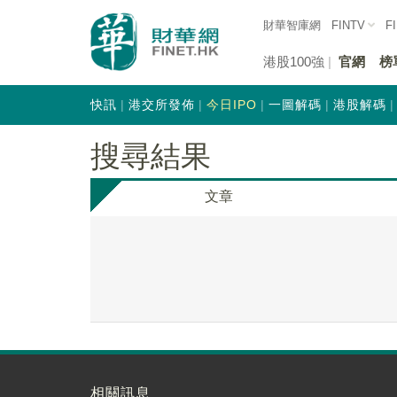
財華智庫網
FINTV
F
港股100強
官網
榜
快訊
港交所發佈
今日IPO
一圖解碼
港股解碼
搜尋結果
文章
相關訊息