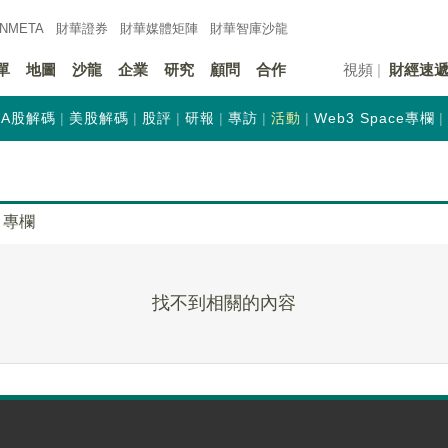
INMETA
財華證券
財華
媒體矩陣
財華
智庫沙龍
單
地圖
沙龍
企業
研究
顧問
合作
視頻
財經速
A股解碼
美股解碼
股評
研報
專訪
活動
Web3 Space專欄
專欄
找不到相關的內容