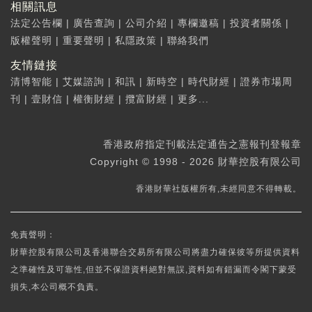
相關訊息
法定公告欄
|
廣告查詢
|
公司介紹
|
專欄邀稿
|
投資者關係
|
版權聲明
|
重要聲明
|
私隱政策
|
聯絡我們
友情鏈接
清博智能
|
艾媒諮詢
|
和訊
|
新時空
|
時代財經
|
證券市場周
刊
|
壹財信
|
權衡財經
|
攬富財經
|
更多...
香港政府指定刊載法定通告之憲報刊登報章
Copyright © 1998 - 2026 財華控股有限公司
香港財華社版權所有,未經同意不得轉載。
免責聲明：
財華控股有限公司及香港聯合交易所有限公司將盡力確保彼等所提供資料
之準確性及可靠性,但並不保證資料絕對無誤,資料如有錯漏而令閣下蒙受
損失,本公司概不負責。