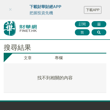
財華智庫網
FINTV
FINMETA
財華證券
媒體矩陣
下載財華財經APP
×
下載APP
智庫沙龍
聯絡我們
把握投資先機
訂閱
简
搜尋結果
文章
專欄
找不到相關的內容