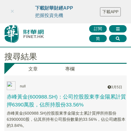
財華智庫網
FINTV
FINMETA
財華證券
媒體矩陣
下載財華財經APP
×
下載APP
智庫沙龍
聯絡我們
把握投資先機
訂閱
简
搜尋結果
文章
專欄
null
3月5日
赤峰黃金(600988.SH)：公司控股股東李金陽累計質
押6390萬股，佔所持股份33.56%
赤峰黃金(600988.SH)控股股東李金陽女士累計質押所持股份
63900000股，佔其所持有公司股份數量的33.56%，佔公司總股本
的3.84%。