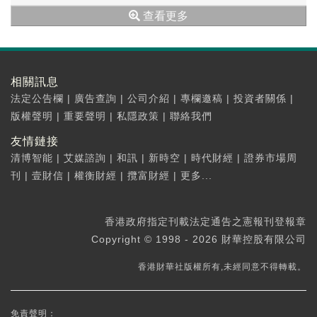
查看更多
相關訊息
法定公告欄
|
廣告查詢
|
公司介紹
|
專欄邀稿
|
投資者關係
|
版權聲明
|
重要聲明
|
私隱政策
|
聯絡我們
友情鏈接
清博智能
|
艾媒諮詢
|
和訊
|
新時空
|
時代財經
|
證券市場周
刊
|
壹財信
|
權衡財經
|
攬富財經
|
更多...
香港政府指定刊載法定通告之憲報刊登報章
Copyright © 1998 - 2026 財華控股有限公司
香港財華社版權所有,未經同意不得轉載。
免責聲明：