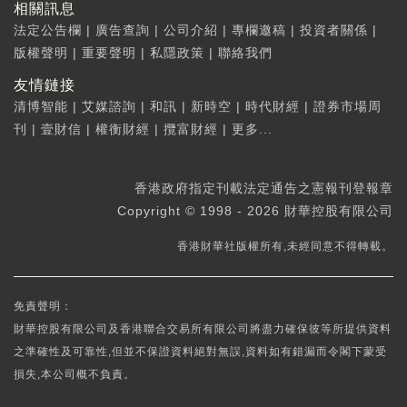
相關訊息
法定公告欄
|
廣告查詢
|
公司介紹
|
專欄邀稿
|
投資者關係
|
版權聲明
|
重要聲明
|
私隱政策
|
聯絡我們
友情鏈接
清博智能
|
艾媒諮詢
|
和訊
|
新時空
|
時代財經
|
證券市場周
刊
|
壹財信
|
權衡財經
|
攬富財經
|
更多...
香港政府指定刊載法定通告之憲報刊登報章
Copyright © 1998 - 2026 財華控股有限公司
香港財華社版權所有,未經同意不得轉載。
免責聲明：
財華控股有限公司及香港聯合交易所有限公司將盡力確保彼等所提供資料
之準確性及可靠性,但並不保證資料絕對無誤,資料如有錯漏而令閣下蒙受
損失,本公司概不負責。