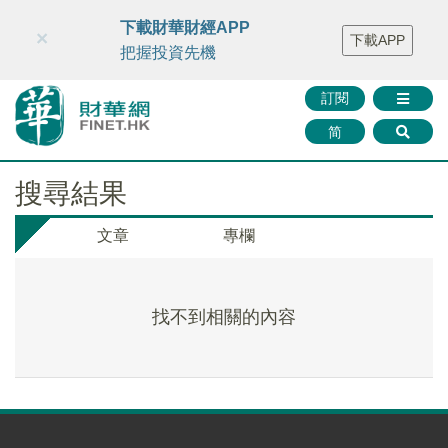
財華智庫網
FINTV
FINMETA
財華證券
媒體矩陣
下載財華財經APP
×
下載APP
智庫沙龍
聯絡我們
把握投資先機
訂閱
简
搜尋結果
文章
專欄
找不到相關的內容