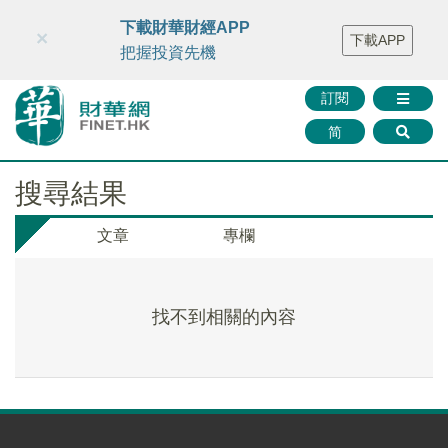
財華智庫網
FINTV
FINMETA
財華證券
媒體矩陣
下載財華財經APP
×
下載APP
智庫沙龍
聯絡我們
把握投資先機
訂閱
简
搜尋結果
文章
專欄
找不到相關的內容