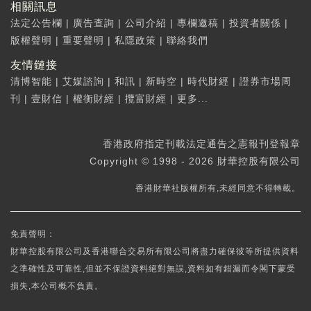
相關訊息
法定公告欄
|
廣告查詢
|
公司介紹
|
專欄邀稿
|
投資者關係
|
版權聲明
|
重要聲明
|
私隱政策
|
聯絡我們
友情鏈接
清博智能
|
艾媒諮詢
|
和訊
|
新時空
|
時代財經
|
證券市場周
刊
|
壹財信
|
權衡財經
|
攬富財經
|
更多...
香港政府指定刊載法定通告之憲報刊登報章
Copyright © 1998 - 2026 財華控股有限公司
香港財華社版權所有,未經同意不得轉載。
免責聲明：
財華控股有限公司及香港聯合交易所有限公司將盡力確保彼等所提供資料
之準確性及可靠性,但並不保證資料絕對無誤,資料如有錯漏而令閣下蒙受
損失,本公司概不負責。