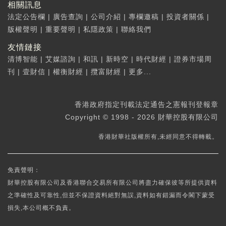
相關訊息
法定公告欄
|
廣告查詢
|
公司介紹
|
專欄邀稿
|
投資者關係
|
版權聲明
|
重要聲明
|
私隱政策
|
聯絡我們
友情鏈接
清博智能
|
艾媒諮詢
|
和訊
|
新時空
|
時代財經
|
證券市場周
刊
|
壹財信
|
權衡財經
|
攬富財經
|
更多...
香港政府指定刊載法定通告之憲報刊登報章
Copyright © 1998 - 2026 財華控股有限公司
香港財華社版權所有,未經同意不得轉載。
免責聲明：
財華控股有限公司及香港聯合交易所有限公司將盡力確保彼等所提供資料
之準確性及可靠性,但並不保證資料絕對無誤,資料如有錯漏而令閣下蒙受
損失,本公司概不負責。