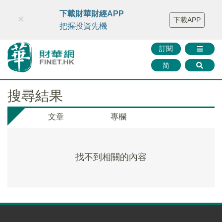
財華智庫網
FINTV
FINMETA
財華證券
媒體矩陣
下載財華財經APP
×
下載APP
智庫沙龍
聯絡我們
把握投資先機
訂閱
简
搜尋結果
文章
專欄
找不到相關的內容