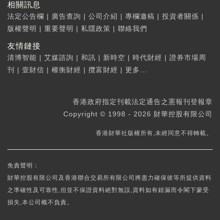
相關訊息
法定公告欄
|
廣告查詢
|
公司介紹
|
專欄邀稿
|
投資者關係
|
版權聲明
|
重要聲明
|
私隱政策
|
聯絡我們
友情鏈接
清博智能
|
艾媒諮詢
|
和訊
|
新時空
|
時代財經
|
證券市場周
刊
|
壹財信
|
權衡財經
|
攬富財經
|
更多...
香港政府指定刊載法定通告之憲報刊登報章
Copyright © 1998 - 2026 財華控股有限公司
香港財華社版權所有,未經同意不得轉載。
免責聲明：
財華控股有限公司及香港聯合交易所有限公司將盡力確保彼等所提供資料
之準確性及可靠性,但並不保證資料絕對無誤,資料如有錯漏而令閣下蒙受
損失,本公司概不負責。