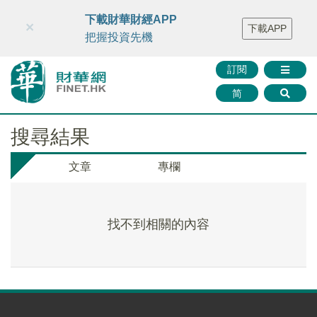
財華智庫網
FINTV
FINMETA
財華證券
媒體矩陣
下載財華財經APP
×
下載APP
智庫沙龍
聯絡我們
把握投資先機
訂閱
简
搜尋結果
文章
專欄
找不到相關的內容