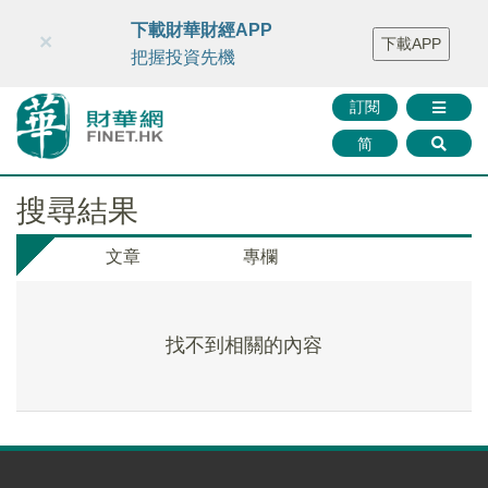
財華智庫網
FINTV
FINMETA
財華證券
媒體矩陣
下載財華財經APP
×
下載APP
智庫沙龍
聯絡我們
把握投資先機
訂閱
简
搜尋結果
文章
專欄
找不到相關的內容