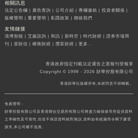
相關訊息
法定公告欄
|
廣告查詢
|
公司介紹
|
專欄邀稿
|
投資者關係
|
版權聲明
|
重要聲明
|
私隱政策
|
聯絡我們
友情鏈接
清博智能
|
艾媒諮詢
|
和訊
|
新時空
|
時代財經
|
證券市場周
刊
|
壹財信
|
權衡財經
|
攬富財經
|
更多...
香港政府指定刊載法定通告之憲報刊登報章
Copyright © 1998 - 2026 財華控股有限公司
香港財華社版權所有,未經同意不得轉載。
免責聲明：
財華控股有限公司及香港聯合交易所有限公司將盡力確保彼等所提供資料
之準確性及可靠性,但並不保證資料絕對無誤,資料如有錯漏而令閣下蒙受
損失,本公司概不負責。