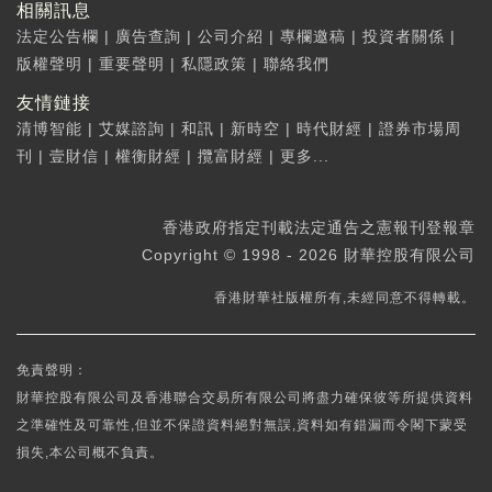
相關訊息
法定公告欄
|
廣告查詢
|
公司介紹
|
專欄邀稿
|
投資者關係
|
版權聲明
|
重要聲明
|
私隱政策
|
聯絡我們
友情鏈接
清博智能
|
艾媒諮詢
|
和訊
|
新時空
|
時代財經
|
證券市場周
刊
|
壹財信
|
權衡財經
|
攬富財經
|
更多...
香港政府指定刊載法定通告之憲報刊登報章
Copyright © 1998 - 2026 財華控股有限公司
香港財華社版權所有,未經同意不得轉載。
免責聲明：
財華控股有限公司及香港聯合交易所有限公司將盡力確保彼等所提供資料
之準確性及可靠性,但並不保證資料絕對無誤,資料如有錯漏而令閣下蒙受
損失,本公司概不負責。