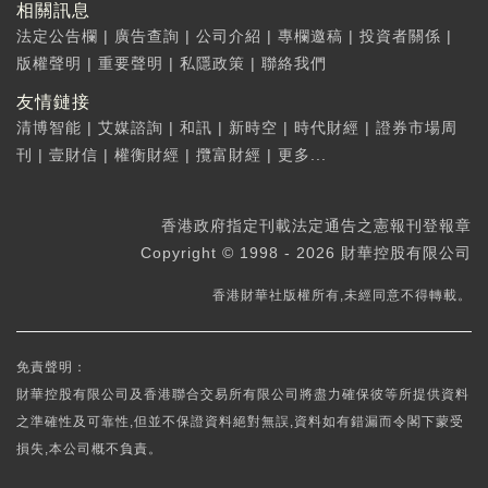
相關訊息
法定公告欄
|
廣告查詢
|
公司介紹
|
專欄邀稿
|
投資者關係
|
版權聲明
|
重要聲明
|
私隱政策
|
聯絡我們
友情鏈接
清博智能
|
艾媒諮詢
|
和訊
|
新時空
|
時代財經
|
證券市場周
刊
|
壹財信
|
權衡財經
|
攬富財經
|
更多...
香港政府指定刊載法定通告之憲報刊登報章
Copyright © 1998 - 2026 財華控股有限公司
香港財華社版權所有,未經同意不得轉載。
免責聲明：
財華控股有限公司及香港聯合交易所有限公司將盡力確保彼等所提供資料
之準確性及可靠性,但並不保證資料絕對無誤,資料如有錯漏而令閣下蒙受
損失,本公司概不負責。