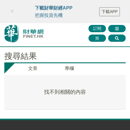
財華智庫網
FINTV
FINMETA
財華證券
媒體矩陣
下載財華財經APP
×
下載APP
智庫沙龍
聯絡我們
把握投資先機
訂閱
简
搜尋結果
文章
專欄
找不到相關的內容