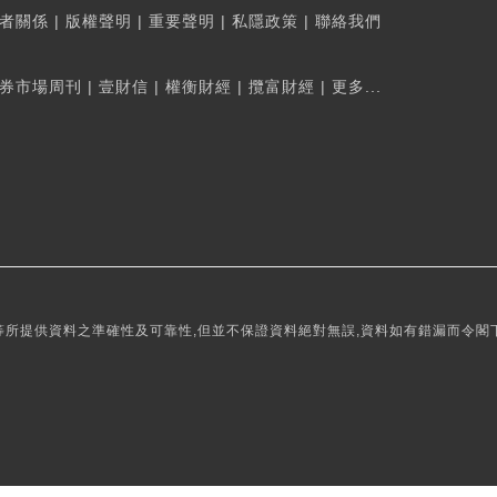
者關係
|
版權聲明
|
重要聲明
|
私隱政策
|
聯絡我們
券市場周刊
|
壹財信
|
權衡財經
|
攬富財經
|
更多...
所提供資料之準確性及可靠性,但並不保證資料絕對無誤,資料如有錯漏而令閣