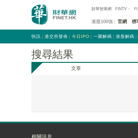
財華智庫網
FINTV
F
港股100強
官網
榜
快訊
港交所發佈
今日IPO
一圖解碼
港股解碼
搜尋結果
文章
相關訊息