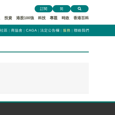
訂閱
简
遞
投資
港股100強
科技
專題
時政
香港百科
社區
商協會
CAGA
法定公告欄
服務
聯絡我們