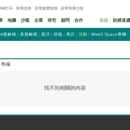
INMETA
財華證券
財華
媒體矩陣
財華
智庫沙龍
單
地圖
沙龍
企業
研究
顧問
合作
視頻
財經速
A股解碼
美股解碼
股評
研報
專訪
活動
Web3 Space專欄
專欄
找不到相關的內容