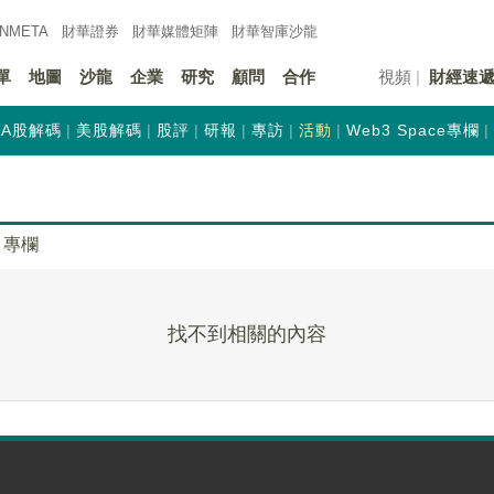
INMETA
財華證券
財華
媒體矩陣
財華
智庫沙龍
單
地圖
沙龍
企業
研究
顧問
合作
視頻
財經速
A股解碼
美股解碼
股評
研報
專訪
活動
Web3 Space專欄
專欄
找不到相關的內容