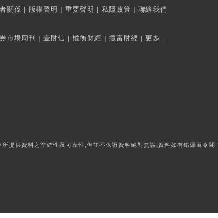
者關係
|
版權聲明
|
重要聲明
|
私隱政策
|
聯絡我們
券市場周刊
|
壹財信
|
權衡財經
|
攬富財經
|
更多...
所提供資料之準確性及可靠性,但並不保證資料絕對無誤,資料如有錯漏而令閣