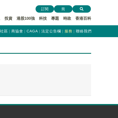
訂閱
简
遞
投資
港股100強
科技
專題
時政
香港百科
社區
商協會
CAGA
法定公告欄
服務
聯絡我們