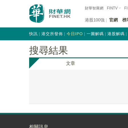
財華智庫網
FINTV
F
港股100強
官網
榜
快訊
港交所發佈
今日IPO
一圖解碼
港股解碼
搜尋結果
文章
相關訊息