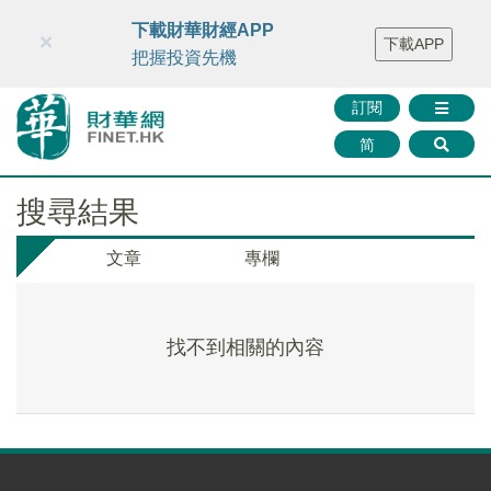
財華智庫網
FINTV
FINMETA
財華證券
媒體矩陣
下載財華財經APP
×
下載APP
智庫沙龍
聯絡我們
把握投資先機
訂閱
简
搜尋結果
文章
專欄
找不到相關的內容