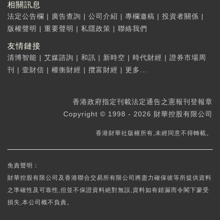
相關訊息
法定公告欄
|
廣告查詢
|
公司介紹
|
專欄邀稿
|
投資者關係
|
版權聲明
|
重要聲明
|
私隱政策
|
聯絡我們
友情鏈接
清博智能
|
艾媒諮詢
|
和訊
|
新時空
|
時代財經
|
證券市場周
刊
|
壹財信
|
權衡財經
|
攬富財經
|
更多...
香港政府指定刊載法定通告之憲報刊登報章
Copyright © 1998 - 2026 財華控股有限公司
香港財華社版權所有,未經同意不得轉載。
免責聲明：
財華控股有限公司及香港聯合交易所有限公司將盡力確保彼等所提供資料
之準確性及可靠性,但並不保證資料絕對無誤,資料如有錯漏而令閣下蒙受
損失,本公司概不負責。