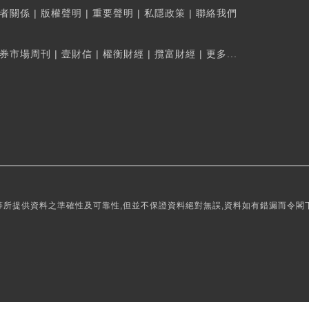
者關係
|
版權聲明
|
重要聲明
|
私隱政策
|
聯絡我們
券市場周刊
|
壹財信
|
權衡財經
|
攬富財經
|
更多...
所提供資料之準確性及可靠性,但並不保證資料絕對無誤,資料如有錯漏而令閣