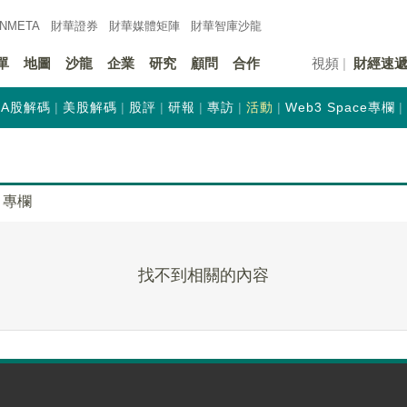
INMETA
財華證券
財華
媒體矩陣
財華
智庫沙龍
單
地圖
沙龍
企業
研究
顧問
合作
視頻
財經速
A股解碼
美股解碼
股評
研報
專訪
活動
Web3 Space專欄
專欄
找不到相關的內容