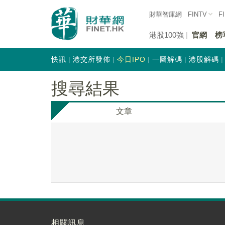
財華智庫網
FINTV
F
港股100強
官網
榜
快訊
港交所發佈
今日IPO
一圖解碼
港股解碼
搜尋結果
文章
相關訊息