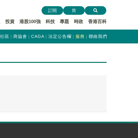
訂閱
简
遞
投資
港股100強
科技
專題
時政
香港百科
社區
商協會
CAGA
法定公告欄
服務
聯絡我們