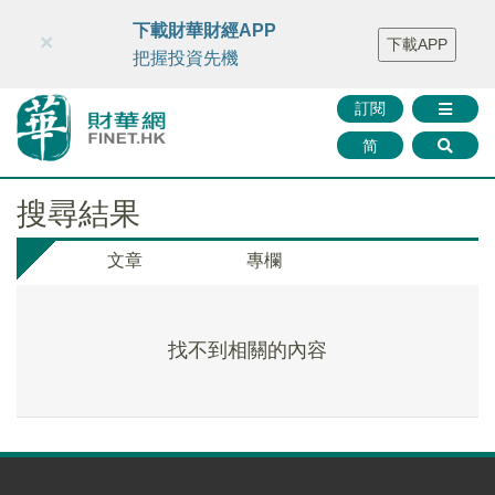
財華智庫網
FINTV
FINMETA
財華證券
媒體矩陣
下載財華財經APP
×
下載APP
智庫沙龍
聯絡我們
把握投資先機
訂閱
简
搜尋結果
文章
專欄
找不到相關的內容