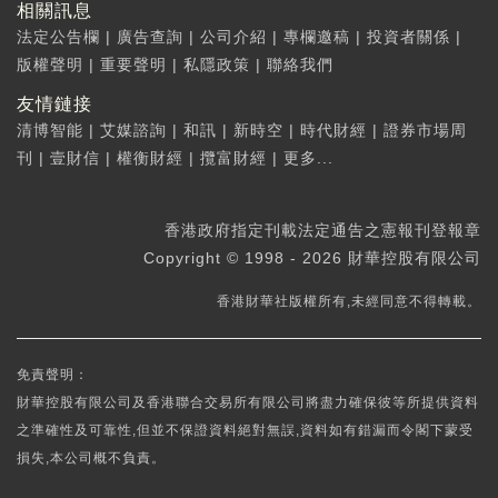
相關訊息
法定公告欄
|
廣告查詢
|
公司介紹
|
專欄邀稿
|
投資者關係
|
版權聲明
|
重要聲明
|
私隱政策
|
聯絡我們
友情鏈接
清博智能
|
艾媒諮詢
|
和訊
|
新時空
|
時代財經
|
證券市場周
刊
|
壹財信
|
權衡財經
|
攬富財經
|
更多...
香港政府指定刊載法定通告之憲報刊登報章
Copyright © 1998 - 2026 財華控股有限公司
香港財華社版權所有,未經同意不得轉載。
免責聲明：
財華控股有限公司及香港聯合交易所有限公司將盡力確保彼等所提供資料
之準確性及可靠性,但並不保證資料絕對無誤,資料如有錯漏而令閣下蒙受
損失,本公司概不負責。