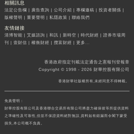
相關訊息
法定公告欄
|
廣告查詢
|
公司介紹
|
專欄邀稿
|
投資者關係
|
版權聲明
|
重要聲明
|
私隱政策
|
聯絡我們
友情鏈接
清博智能
|
艾媒諮詢
|
和訊
|
新時空
|
時代財經
|
證券市場周
刊
|
壹財信
|
權衡財經
|
攬富財經
|
更多...
香港政府指定刊載法定通告之憲報刊登報章
Copyright © 1998 - 2026 財華控股有限公司
香港財華社版權所有,未經同意不得轉載。
免責聲明：
財華控股有限公司及香港聯合交易所有限公司將盡力確保彼等所提供資料
之準確性及可靠性,但並不保證資料絕對無誤,資料如有錯漏而令閣下蒙受
損失,本公司概不負責。