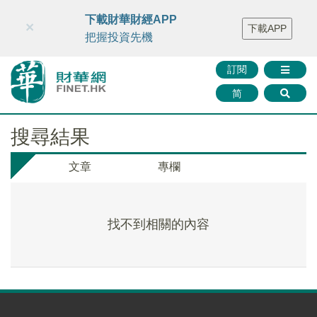
財華智庫網
FINTV
FINMETA
財華證券
媒體矩陣
下載財華財經APP
×
下載APP
智庫沙龍
聯絡我們
把握投資先機
訂閱
简
搜尋結果
文章
專欄
找不到相關的內容