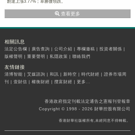
創達上漲3.77%；卓勝微領跌。
查看更多
相關訊息
法定公告欄
|
廣告查詢
|
公司介紹
|
專欄邀稿
|
投資者關係
|
版權聲明
|
重要聲明
|
私隱政策
|
聯絡我們
友情鏈接
清博智能
|
艾媒諮詢
|
和訊
|
新時空
|
時代財經
|
證券市場周
刊
|
壹財信
|
權衡財經
|
攬富財經
|
更多...
香港政府指定刊載法定通告之憲報刊登報章
Copyright © 1998 - 2026 財華控股有限公司
香港財華社版權所有,未經同意不得轉載。