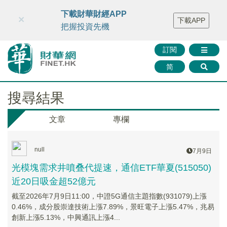
財華智庫網
FINTV
FINMETA
財華證券
媒體矩陣
下載財華財經APP
×
下載APP
智庫沙龍
聯絡我們
把握投資先機
訂閱
简
搜尋結果
文章
專欄
null
7月9日
光模塊需求井噴叠代提速，通信ETF華夏(515050)
近20日吸金超52億元
截至2026年7月9日11:00，中證5G通信主題指數(931079)上漲
0.46%，成分股崇達技術上漲7.89%，景旺電子上漲5.47%，兆易
創新上漲5.13%，中興通訊上漲4...