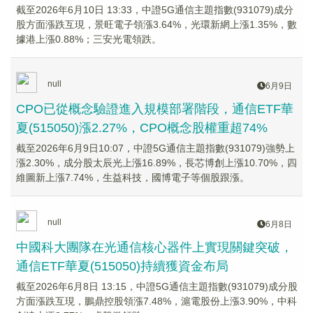
截至2026年6月10日 13:33，中證5G通信主題指數(931079)成分
股方面漲跌互現，景旺電子領漲3.64%，光環新網上漲1.35%，數
據港上漲0.88%；三安光電領跌。
null
6月9日
CPO已從概念驗證進入規模部署階段，通信ETF華
夏(515050)漲2.27%，CPO概念股權重超74%
截至2026年6月9日10:07，中證5G通信主題指數(931079)強勢上
漲2.30%，成分股太辰光上漲16.89%，長芯博創上漲10.70%，四
維圖新上漲7.74%，生益科技，國博電子等個股跟漲。
null
6月8日
中國科大團隊在光通信核心器件上實現關鍵突破，
通信ETF華夏(515050)持續獲資金布局
截至2026年6月8日 13:15，中證5G通信主題指數(931079)成分股
方面漲跌互現，鵬鼎控股領漲7.48%，滬電股份上漲3.90%，中科