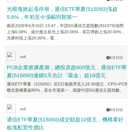
光模塊掀起漲停潮，通信ETF華夏(515050)漲超
5.6%，年初至今漲幅同類第一
截至2026年6月15日 13:47，中證5G通信主題指數(931079)強勢
上漲6.08%，成分股太辰光上漲20.00%，長芯博創上漲20.00%，
光庫科技上漲20.00%，電...
null
6月10日
PCB企業掀擴產潮，總投資超800億元，通信ETF華
夏(515050)連續5天合計「吸金」超18億元
通信ETF華夏（515050）近5日連續淨流入18.30億元，CPO+PCB
概念股權重超80%，居全市場第一，跟蹤中證5G通信主題指數。
null
6月10日
通信ETF華夏(515050)成交額超10億元，機構看好
板塊配置性價比