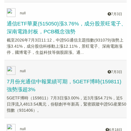
null
7月3日
通信ETF華夏(515050)漲3.76%，成分股景旺電子、
深南電路封板，PCB概念強勢
截至2026年7月3日11:12，中證5G通信主題指數(931079)強勢上
漲3.41%，成分股信科移動上漲12.11%，景旺電子、深南電路漲
停，國博電子，生益科技等個股跟漲。通...
null
7月3日
7月份光通信中報業績可期，5GETF博時(159811)
強勢漲超3%
5GETF博時（159811）7月3日漲3.00%，近3月漲54.71%，近5
日淨流入4813.54萬元，份額創半年新高，緊密跟蹤中證5G産業50
指數（931406）。
null
6月18日