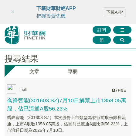
財華智庫網
FINTV
FINMETA
財華證券
媒體矩陣
下載財華財經APP
×
下載APP
智庫沙龍
聯絡我們
把握投資先機
訂閱
简
搜尋結果
文章
專欄
null
7月9日
喬鋒智能(301603.SZ)7月10日解禁上市1358.05萬
股，佔已流通A股56.23%
喬鋒智能（301603.SZ）本次股份上市類型為發行前股份限售流
通，上市A股數1358.05萬股，佔目前已流通A股比例56.23%，上
市流通日期為2025年7月10日。