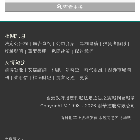
查看更多
相關訊息
法定公告欄
|
廣告查詢
|
公司介紹
|
專欄邀稿
|
投資者關係
|
版權聲明
|
重要聲明
|
私隱政策
|
聯絡我們
友情鏈接
清博智能
|
艾媒諮詢
|
和訊
|
新時空
|
時代財經
|
證券市場周
刊
|
壹財信
|
權衡財經
|
攬富財經
|
更多...
香港政府指定刊載法定通告之憲報刊登報章
Copyright © 1998 - 2026 財華控股有限公司
香港財華社版權所有,未經同意不得轉載。
免責聲明：