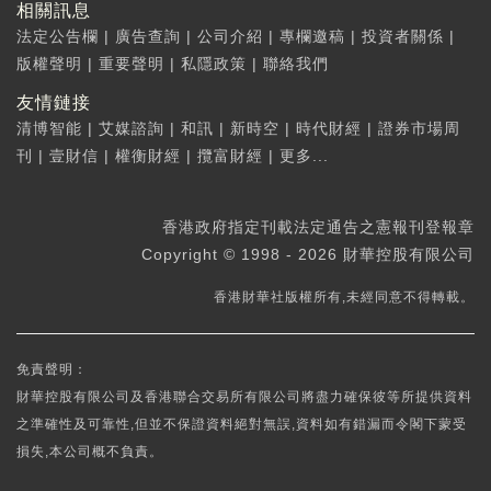
相關訊息
法定公告欄
|
廣告查詢
|
公司介紹
|
專欄邀稿
|
投資者關係
|
版權聲明
|
重要聲明
|
私隱政策
|
聯絡我們
友情鏈接
清博智能
|
艾媒諮詢
|
和訊
|
新時空
|
時代財經
|
證券市場周
刊
|
壹財信
|
權衡財經
|
攬富財經
|
更多...
香港政府指定刊載法定通告之憲報刊登報章
Copyright © 1998 - 2026 財華控股有限公司
香港財華社版權所有,未經同意不得轉載。
免責聲明：
財華控股有限公司及香港聯合交易所有限公司將盡力確保彼等所提供資料
之準確性及可靠性,但並不保證資料絕對無誤,資料如有錯漏而令閣下蒙受
損失,本公司概不負責。