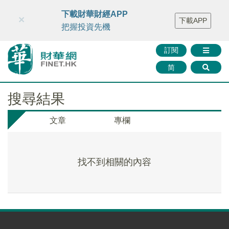
財華智庫網
FINTV
FINMETA
財華證券
媒體矩陣
下載財華財經APP
×
下載APP
智庫沙龍
聯絡我們
把握投資先機
訂閱
简
搜尋結果
文章
專欄
找不到相關的內容