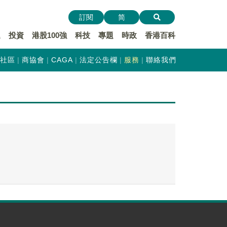
訂閱
简
遞
投資
港股100強
科技
專題
時政
香港百科
社區
商協會
CAGA
法定公告欄
服務
聯絡我們