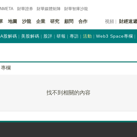
INMETA
財華證券
財華
媒體矩陣
財華
智庫沙龍
單
地圖
沙龍
企業
研究
顧問
合作
視頻
財經速
A股解碼
美股解碼
股評
研報
專訪
活動
Web3 Space專欄
專欄
找不到相關的內容