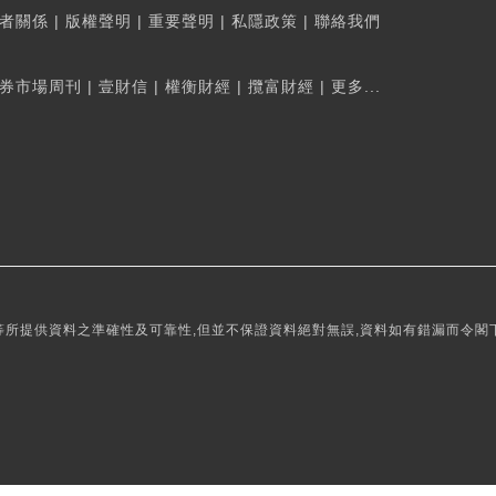
者關係
|
版權聲明
|
重要聲明
|
私隱政策
|
聯絡我們
券市場周刊
|
壹財信
|
權衡財經
|
攬富財經
|
更多...
所提供資料之準確性及可靠性,但並不保證資料絕對無誤,資料如有錯漏而令閣