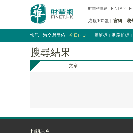
財華智庫網
FINTV
F
港股100強
官網
榜
快訊
港交所發佈
今日IPO
一圖解碼
港股解碼
搜尋結果
文章
相關訊息