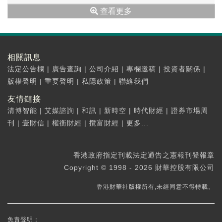
查看更多
相關訊息
法定公告欄
|
廣告查詢
|
公司介紹
|
專欄邀稿
|
投資者關係
|
版權聲明
|
重要聲明
|
私隱政策
|
聯絡我們
友情鏈接
清博智能
|
艾媒諮詢
|
和訊
|
新時空
|
時代財經
|
證券市場周
刊
|
壹財信
|
權衡財經
|
攬富財經
|
更多...
香港政府指定刊載法定通告之憲報刊登報章
Copyright © 1998 - 2026 財華控股有限公司
香港財華社版權所有,未經同意不得轉載。
免責聲明：