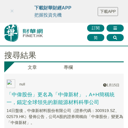
財華智庫網
FINTV
FINMETA
財華證券
媒體矩陣
下載財華財經APP
×
下載APP
智庫沙龍
聯絡我們
把握投資先機
訂閱
简
搜尋結果
文章
專欄
null
1月15日
「中偉股份」更名為「中偉新材」，A+H簡稱統
一，錨定全球領先的新能源材料科學公司
14日盤後，中偉新材料股份有限公司（證券代碼：300919.SZ、
02579.HK）發佈公告，公司A股的證券簡稱由「中偉股份」變更為
「中偉新材」。