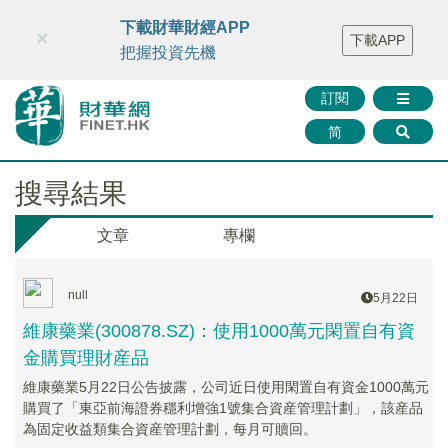
財華智庫網
FINTV
FINMETA
財華證券
媒體矩陣
下載財華財經APP
×
下載APP
智庫沙龍
聯絡我們
把握投資先機
訂閱
简
搜尋結果
文章
專欄
null
5月22日
維康藥業(300878.SZ)：使用1000萬元閑置自有資
金購買理財産品
維康藥業5月22日公告披露，公司近日使用閑置自有資金1000萬元
購買了「東亞前海證券穩利增強1號集合資産管理計劃」，該産品
為固定收益類集合資産管理計劃，每月可贖回。