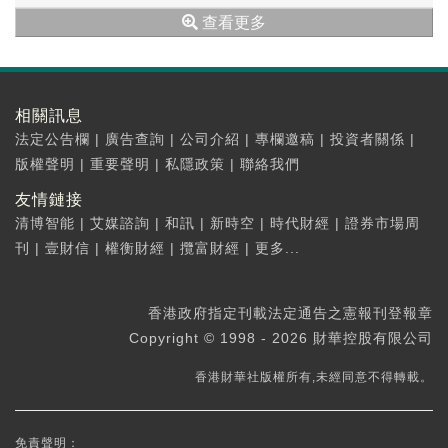
查看更多
相關訊息
法定公告欄
|
廣告查詢
|
公司介紹
|
專欄邀稿
|
投資者關係
|
版權聲明
|
重要聲明
|
私隱政策
|
聯絡我們
友情鏈接
清博智能
|
艾媒諮詢
|
和訊
|
新時空
|
時代財經
|
證券市場周
刊
|
壹財信
|
權衡財經
|
攬富財經
|
更多...
香港政府指定刊載法定通告之憲報刊登報章
Copyright © 1998 - 2026 財華控股有限公司
香港財華社版權所有,未經同意不得轉載。
免責聲明：