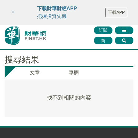
財華智庫網
FINTV
FINMETA
財華證券
媒體矩陣
下載財華財經APP
×
下載APP
智庫沙龍
聯絡我們
把握投資先機
訂閱
简
搜尋結果
文章
專欄
找不到相關的內容