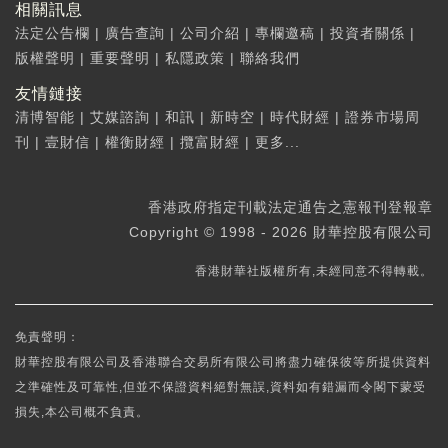
相關訊息
法定公告欄
|
廣告查詢
|
公司介紹
|
專欄邀稿
|
投資者關係
|
版權聲明
|
重要聲明
|
私隱政策
|
聯絡我們
友情鏈接
清博智能
|
艾媒諮詢
|
和訊
|
新時空
|
時代財經
|
證券市場周
刊
|
壹財信
|
權衡財經
|
攬富財經
|
更多...
香港政府指定刊載法定通告之憲報刊登報章
Copyright © 1998 - 2026 財華控股有限公司
香港財華社版權所有,未經同意不得轉載。
免責聲明：
財華控股有限公司及香港聯合交易所有限公司將盡力確保彼等所提供資料
之準確性及可靠性,但並不保證資料絕對無誤,資料如有錯漏而令閣下蒙受
損失,本公司概不負責。