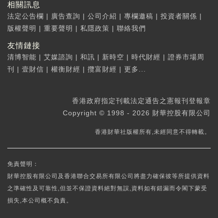
相關訊息
法定公告欄
|
廣告查詢
|
公司介紹
|
專欄邀稿
|
投資者關係
|
版權聲明
|
重要聲明
|
私隱政策
|
聯絡我們
友情鏈接
清博智能
|
艾媒諮詢
|
和訊
|
新時空
|
時代財經
|
證券市場周
刊
|
壹財信
|
權衡財經
|
攬富財經
|
更多...
香港政府指定刊載法定通告之憲報刊登報章
Copyright © 1998 - 2026 財華控股有限公司
香港財華社版權所有,未經同意不得轉載。
免責聲明：
財華控股有限公司及香港聯合交易所有限公司將盡力確保彼等所提供資料
之準確性及可靠性,但並不保證資料絕對無誤,資料如有錯漏而令閣下蒙受
損失,本公司概不負責。