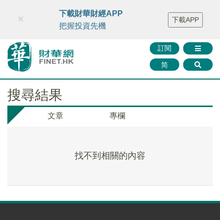
財華智庫網
FINTV
FINMETA
財華證券
媒體矩陣
下載財華財經APP
×
下載APP
智庫沙龍
聯絡我們
把握投資先機
訂閱
简
搜尋結果
文章
專欄
找不到相關的內容