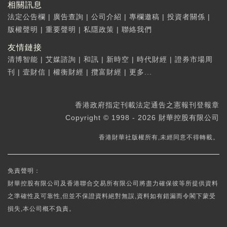
相關訊息
法定公告欄
|
廣告查詢
|
公司介紹
|
專欄邀稿
|
投資者關係
|
版權聲明
|
重要聲明
|
私隱政策
|
聯絡我們
友情鏈接
清博智能
|
艾媒諮詢
|
和訊
|
新時空
|
時代財經
|
證券市場周
刊
|
壹財信
|
權衡財經
|
攬富財經
|
更多...
香港政府指定刊載法定通告之憲報刊登報章
Copyright © 1998 - 2026 財華控股有限公司
香港財華社版權所有,未經同意不得轉載。
免責聲明：
財華控股有限公司及香港聯合交易所有限公司將盡力確保彼等所提供資料
之準確性及可靠性,但並不保證資料絕對無誤,資料如有錯漏而令閣下蒙受
損失,本公司概不負責。