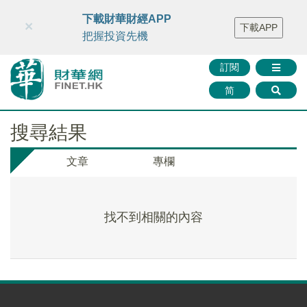
財華智庫網
FINTV
FINMETA
財華證券
媒體矩陣
下載財華財經APP
×
下載APP
智庫沙龍
聯絡我們
把握投資先機
訂閱
简
搜尋結果
文章
專欄
找不到相關的內容