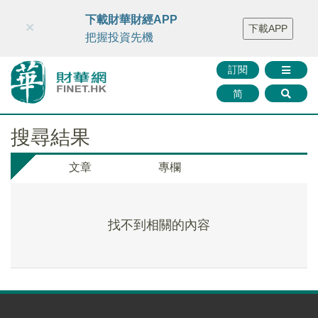
財華智庫網
FINTV
FINMETA
財華證券
媒體矩陣
下載財華財經APP
×
下載APP
智庫沙龍
聯絡我們
把握投資先機
訂閱
简
搜尋結果
文章
專欄
找不到相關的內容