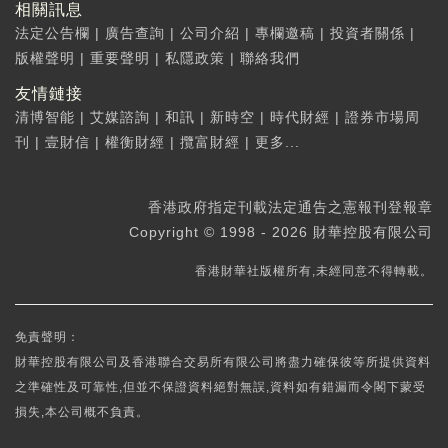
相關訊息
法定公告欄
|
廣告查詢
|
公司介紹
|
專欄邀稿
|
投資者關係
|
版權聲明
|
重要聲明
|
私隱政策
|
聯絡我們
友情鏈接
清博智能
|
艾媒諮詢
|
和訊
|
新時空
|
時代財經
|
證券市場周
刊
|
壹財信
|
權衡財經
|
攬富財經
|
更多...
香港政府指定刊載法定通告之憲報刊登報章
Copyright © 1998 - 2026 財華控股有限公司
香港財華社版權所有,未經同意不得轉載。
免責聲明：
財華控股有限公司及香港聯合交易所有限公司將盡力確保彼等所提供資料
之準確性及可靠性,但並不保證資料絕對無誤,資料如有錯漏而令閣下蒙受
損失,本公司概不負責。