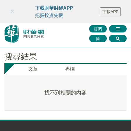
財華智庫網
FINTV
FINMETA
財華證券
媒體矩陣
下載財華財經APP
×
下載APP
智庫沙龍
聯絡我們
把握投資先機
訂閱
简
搜尋結果
文章
專欄
找不到相關的內容