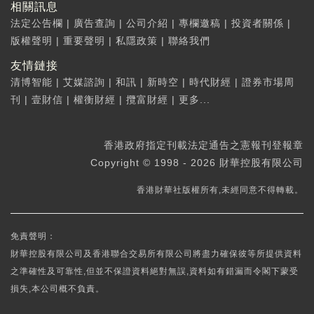
相關訊息
法定公告欄
|
廣告查詢
|
公司介紹
|
專欄邀稿
|
投資者關係
|
版權聲明
|
重要聲明
|
私隱政策
|
聯絡我們
友情鏈接
清博智能
|
艾媒諮詢
|
和訊
|
新時空
|
時代財經
|
證券市場周
刊
|
壹財信
|
權衡財經
|
攬富財經
|
更多...
香港政府指定刊載法定通告之憲報刊登報章
Copyright © 1998 - 2026 財華控股有限公司
香港財華社版權所有,未經同意不得轉載。
免責聲明：
財華控股有限公司及香港聯合交易所有限公司將盡力確保彼等所提供資料
之準確性及可靠性,但並不保證資料絕對無誤,資料如有錯漏而令閣下蒙受
損失,本公司概不負責。