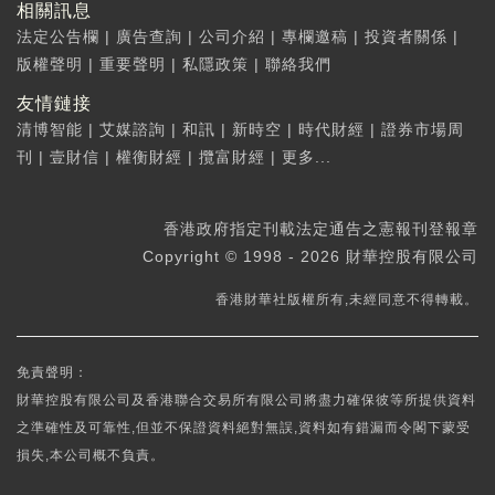
相關訊息
法定公告欄
|
廣告查詢
|
公司介紹
|
專欄邀稿
|
投資者關係
|
版權聲明
|
重要聲明
|
私隱政策
|
聯絡我們
友情鏈接
清博智能
|
艾媒諮詢
|
和訊
|
新時空
|
時代財經
|
證券市場周
刊
|
壹財信
|
權衡財經
|
攬富財經
|
更多...
香港政府指定刊載法定通告之憲報刊登報章
Copyright © 1998 - 2026 財華控股有限公司
香港財華社版權所有,未經同意不得轉載。
免責聲明：
財華控股有限公司及香港聯合交易所有限公司將盡力確保彼等所提供資料
之準確性及可靠性,但並不保證資料絕對無誤,資料如有錯漏而令閣下蒙受
損失,本公司概不負責。