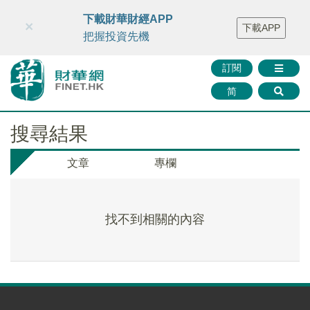
財華智庫網
FINTV
FINMETA
財華證券
媒體矩陣
下載財華財經APP
×
下載APP
智庫沙龍
聯絡我們
把握投資先機
訂閱
简
搜尋結果
文章
專欄
找不到相關的內容