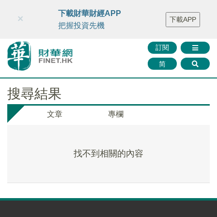
財華智庫網
FINTV
FINMETA
財華證券
媒體矩陣
下載財華財經APP
×
下載APP
智庫沙龍
聯絡我們
把握投資先機
訂閱
简
搜尋結果
文章
專欄
找不到相關的內容