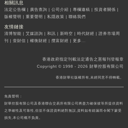
相關訊息
法定公告欄
|
廣告查詢
|
公司介紹
|
專欄邀稿
|
投資者關係
|
版權聲明
|
重要聲明
|
私隱政策
|
聯絡我們
友情鏈接
清博智能
|
艾媒諮詢
|
和訊
|
新時空
|
時代財經
|
證券市場周
刊
|
壹財信
|
權衡財經
|
攬富財經
|
更多...
香港政府指定刊載法定通告之憲報刊登報章
Copyright © 1998 - 2026 財華控股有限公司
香港財華社版權所有,未經同意不得轉載。
免責聲明：
財華控股有限公司及香港聯合交易所有限公司將盡力確保彼等所提供資料
之準確性及可靠性,但並不保證資料絕對無誤,資料如有錯漏而令閣下蒙受
損失,本公司概不負責。