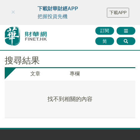
財華智庫網
FINTV
FINMETA
財華證券
媒體矩陣
下載財華財經APP
×
下載APP
智庫沙龍
聯絡我們
把握投資先機
訂閱
简
搜尋結果
文章
專欄
找不到相關的內容