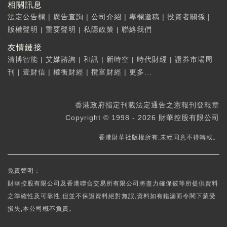
相關訊息
法定公告欄
|
廣告查詢
|
公司介紹
|
專欄邀稿
|
投資者關係
|
版權聲明
|
重要聲明
|
私隱政策
|
聯絡我們
友情鏈接
清博智能
|
艾媒諮詢
|
和訊
|
新時空
|
時代財經
|
證券市場周
刊
|
壹財信
|
權衡財經
|
攬富財經
|
更多...
香港政府指定刊載法定通告之憲報刊登報章
Copyright © 1998 - 2026 財華控股有限公司
香港財華社版權所有,未經同意不得轉載。
免責聲明：
財華控股有限公司及香港聯合交易所有限公司將盡力確保彼等所提供資料
之準確性及可靠性,但並不保證資料絕對無誤,資料如有錯漏而令閣下蒙受
損失,本公司概不負責。