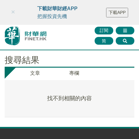
財華智庫網
FINTV
FINMETA
財華證券
媒體矩陣
下載財華財經APP
×
下載APP
智庫沙龍
聯絡我們
把握投資先機
訂閱
简
搜尋結果
文章
專欄
找不到相關的內容