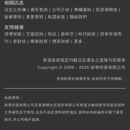
相關訊息
法定公告欄
|
廣告查詢
|
公司介紹
|
專欄邀稿
|
投資者關係
|
版權聲明
|
重要聲明
|
私隱政策
|
聯絡我們
友情鏈接
清博智能
|
艾媒諮詢
|
和訊
|
新時空
|
時代財經
|
證券市場周
刊
|
壹財信
|
權衡財經
|
攬富財經
|
更多...
香港政府指定刊載法定通告之憲報刊登報章
Copyright © 1998 - 2026 財華控股有限公司
香港財華社版權所有,未經同意不得轉載。
免責聲明：
財華控股有限公司及香港聯合交易所有限公司將盡力確保彼等所提供資料
之準確性及可靠性,但並不保證資料絕對無誤,資料如有錯漏而令閣下蒙受
損失,本公司概不負責。