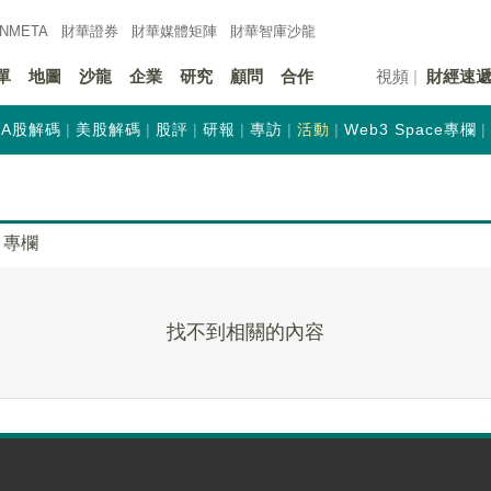
INMETA
財華證券
財華
媒體矩陣
財華
智庫沙龍
單
地圖
沙龍
企業
研究
顧問
合作
視頻
財經速
A股解碼
美股解碼
股評
研報
專訪
活動
Web3 Space專欄
專欄
找不到相關的內容