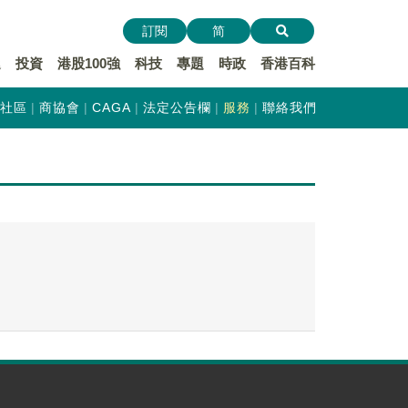
訂閱
简
遞
投資
港股100強
科技
專題
時政
香港百科
社區
商協會
CAGA
法定公告欄
服務
聯絡我們