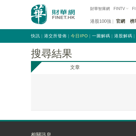
財華智庫網
FINTV
F
港股100強
官網
榜
快訊
港交所發佈
今日IPO
一圖解碼
港股解碼
搜尋結果
文章
相關訊息