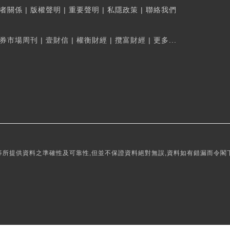
者關係
|
版權聲明
|
重要聲明
|
私隱政策
|
聯絡我們
券市場周刊
|
壹財信
|
權衡財經
|
攬富財經
|
更多...
所提供資料之準確性及可靠性,但並不保證資料絕對無誤,資料如有錯漏而令閣