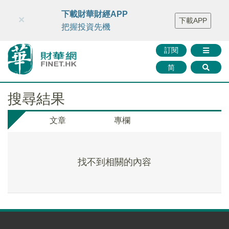
財華智庫網
FINTV
FINMETA
財華證券
媒體矩陣
下載財華財經APP
×
下載APP
智庫沙龍
聯絡我們
把握投資先機
訂閱
简
搜尋結果
文章
專欄
找不到相關的內容