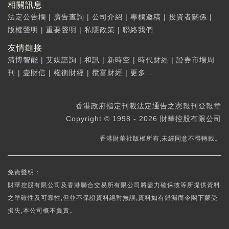
相關訊息
法定公告欄
|
廣告查詢
|
公司介紹
|
專欄邀稿
|
投資者關係
|
版權聲明
|
重要聲明
|
私隱政策
|
聯絡我們
友情鏈接
清博智能
|
艾媒諮詢
|
和訊
|
新時空
|
時代財經
|
證券市場周
刊
|
壹財信
|
權衡財經
|
攬富財經
|
更多...
香港政府指定刊載法定通告之憲報刊登報章
Copyright © 1998 - 2026 財華控股有限公司
香港財華社版權所有,未經同意不得轉載。
免責聲明：
財華控股有限公司及香港聯合交易所有限公司將盡力確保彼等所提供資料
之準確性及可靠性,但並不保證資料絕對無誤,資料如有錯漏而令閣下蒙受
損失,本公司概不負責。