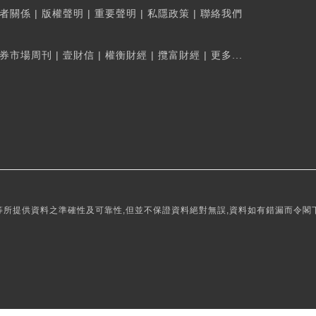
者關係
|
版權聲明
|
重要聲明
|
私隱政策
|
聯絡我們
券市場周刊
|
壹財信
|
權衡財經
|
攬富財經
|
更多...
所提供資料之準確性及可靠性,但並不保證資料絕對無誤,資料如有錯漏而令閣