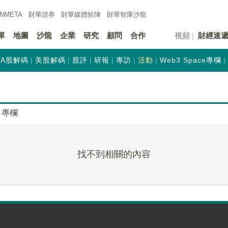
INMETA
財華證券
財華
媒體矩陣
財華
智庫沙龍
單
地圖
沙龍
企業
研究
顧問
合作
視頻
財經速
A股解碼
美股解碼
股評
研報
專訪
活動
Web3 Space專欄
專欄
找不到相關的內容