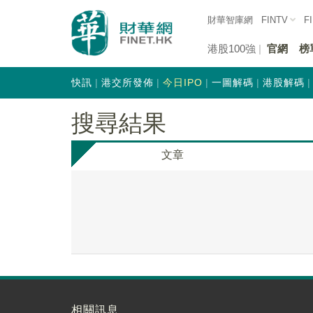
財華智庫網
FINTV
F
港股100強
官網
榜
快訊
港交所發佈
今日IPO
一圖解碼
港股解碼
搜尋結果
文章
相關訊息