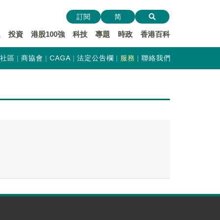
訂閱
简
遞
投資
港股100強
科技
專題
時政
香港百科
社區
商協會
CAGA
法定公告欄
服務
聯絡我們