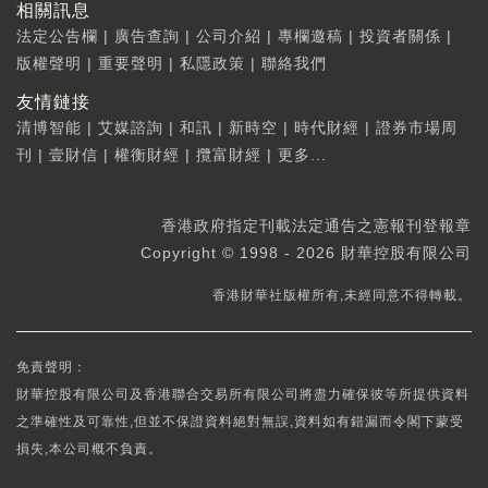
相關訊息
法定公告欄
|
廣告查詢
|
公司介紹
|
專欄邀稿
|
投資者關係
|
版權聲明
|
重要聲明
|
私隱政策
|
聯絡我們
友情鏈接
清博智能
|
艾媒諮詢
|
和訊
|
新時空
|
時代財經
|
證券市場周
刊
|
壹財信
|
權衡財經
|
攬富財經
|
更多...
香港政府指定刊載法定通告之憲報刊登報章
Copyright © 1998 - 2026 財華控股有限公司
香港財華社版權所有,未經同意不得轉載。
免責聲明：
財華控股有限公司及香港聯合交易所有限公司將盡力確保彼等所提供資料
之準確性及可靠性,但並不保證資料絕對無誤,資料如有錯漏而令閣下蒙受
損失,本公司概不負責。