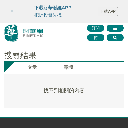
財華智庫網
FINTV
FINMETA
財華證券
媒體矩陣
下載財華財經APP
×
下載APP
智庫沙龍
聯絡我們
把握投資先機
訂閱
简
搜尋結果
文章
專欄
找不到相關的內容