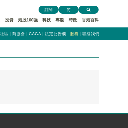
訂閱
简
遞
投資
港股100強
科技
專題
時政
香港百科
社區
商協會
CAGA
法定公告欄
服務
聯絡我們