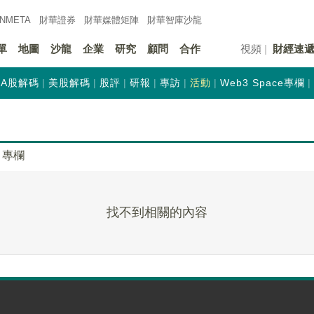
INMETA
財華證券
財華
媒體矩陣
財華
智庫沙龍
單
地圖
沙龍
企業
研究
顧問
合作
視頻
財經速
A股解碼
美股解碼
股評
研報
專訪
活動
Web3 Space專欄
專欄
找不到相關的內容