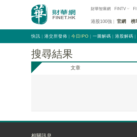
財華智庫網
FINTV
F
港股100強
官網
榜
快訊
港交所發佈
今日IPO
一圖解碼
港股解碼
搜尋結果
文章
相關訊息