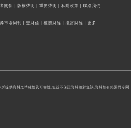
者關係
|
版權聲明
|
重要聲明
|
私隱政策
|
聯絡我們
券市場周刊
|
壹財信
|
權衡財經
|
攬富財經
|
更多...
所提供資料之準確性及可靠性,但並不保證資料絕對無誤,資料如有錯漏而令閣