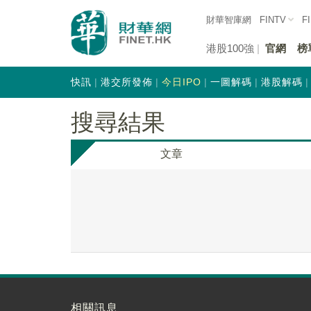
財華智庫網
FINTV
F
港股100強
官網
榜
快訊
港交所發佈
今日IPO
一圖解碼
港股解碼
搜尋結果
文章
相關訊息