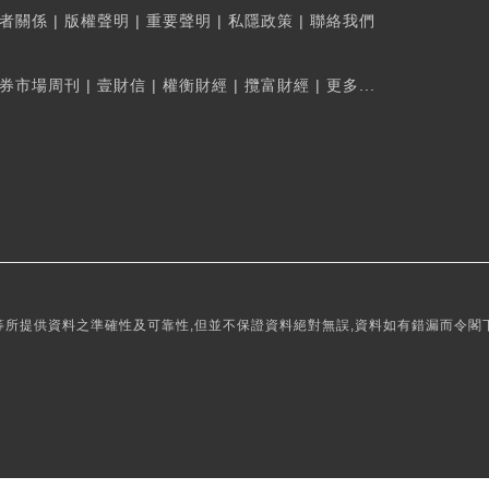
者關係
|
版權聲明
|
重要聲明
|
私隱政策
|
聯絡我們
券市場周刊
|
壹財信
|
權衡財經
|
攬富財經
|
更多...
所提供資料之準確性及可靠性,但並不保證資料絕對無誤,資料如有錯漏而令閣