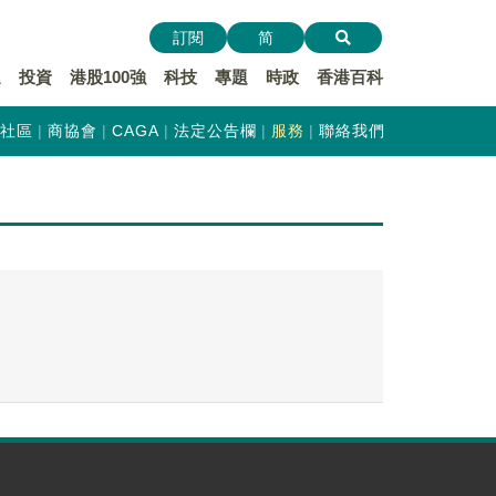
訂閱
简
遞
投資
港股100強
科技
專題
時政
香港百科
社區
商協會
CAGA
法定公告欄
服務
聯絡我們