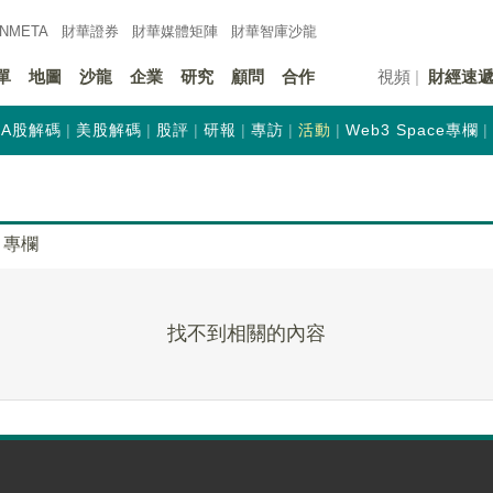
INMETA
財華證券
財華
媒體矩陣
財華
智庫沙龍
單
地圖
沙龍
企業
研究
顧問
合作
視頻
財經速
A股解碼
美股解碼
股評
研報
專訪
活動
Web3 Space專欄
專欄
找不到相關的內容