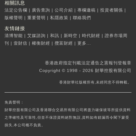
相關訊息
法定公告欄
|
廣告查詢
|
公司介紹
|
專欄邀稿
|
投資者關係
|
版權聲明
|
重要聲明
|
私隱政策
|
聯絡我們
友情鏈接
清博智能
|
艾媒諮詢
|
和訊
|
新時空
|
時代財經
|
證券市場周
刊
|
壹財信
|
權衡財經
|
攬富財經
|
更多...
香港政府指定刊載法定通告之憲報刊登報章
Copyright © 1998 - 2026 財華控股有限公司
香港財華社版權所有,未經同意不得轉載。
免責聲明：
財華控股有限公司及香港聯合交易所有限公司將盡力確保彼等所提供資料
之準確性及可靠性,但並不保證資料絕對無誤,資料如有錯漏而令閣下蒙受
損失,本公司概不負責。