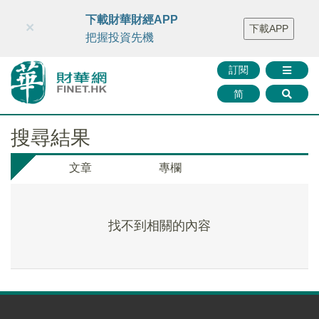
財華智庫網
FINTV
FINMETA
財華證券
媒體矩陣
下載財華財經APP
×
下載APP
智庫沙龍
聯絡我們
把握投資先機
訂閱
简
搜尋結果
文章
專欄
找不到相關的內容