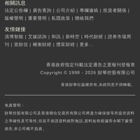
相關訊息
法定公告欄
|
廣告查詢
|
公司介紹
|
專欄邀稿
|
投資者關係
|
版權聲明
|
重要聲明
|
私隱政策
|
聯絡我們
友情鏈接
清博智能
|
艾媒諮詢
|
和訊
|
新時空
|
時代財經
|
證券市場周
刊
|
壹財信
|
權衡財經
|
攬富財經
|
更多...
香港政府指定刊載法定通告之憲報刊登報章
Copyright © 1998 - 2026 財華控股有限公司
香港財華社版權所有,未經同意不得轉載。
免責聲明：
財華控股有限公司及香港聯合交易所有限公司將盡力確保彼等所提供資料
之準確性及可靠性,但並不保證資料絕對無誤,資料如有錯漏而令閣下蒙受
損失,本公司概不負責。