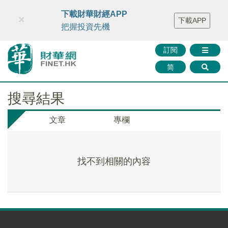
財華智庫網
FINTV
FINMETA
財華證券
媒體矩陣
下載財華財經APP
×
下載APP
智庫沙龍
聯絡我們
把握投資先機
訂閱
简
搜尋結果
文章
專欄
找不到相關的內容