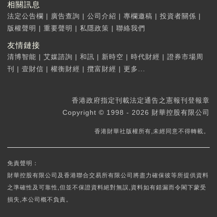
相關訊息
法定公告欄
|
廣告查詢
|
公司介紹
|
專欄邀稿
|
投資者關係
|
版權聲明
|
重要聲明
|
私隱政策
|
聯絡我們
友情鏈接
清博智能
|
艾媒諮詢
|
和訊
|
新時空
|
時代財經
|
證券市場周
刊
|
壹財信
|
權衡財經
|
攬富財經
|
更多...
香港政府指定刊載法定通告之憲報刊登報章
Copyright © 1998 - 2026 財華控股有限公司
香港財華社版權所有,未經同意不得轉載。
免責聲明：
財華控股有限公司及香港聯合交易所有限公司將盡力確保彼等所提供資料
之準確性及可靠性,但並不保證資料絕對無誤,資料如有錯漏而令閣下蒙受
損失,本公司概不負責。