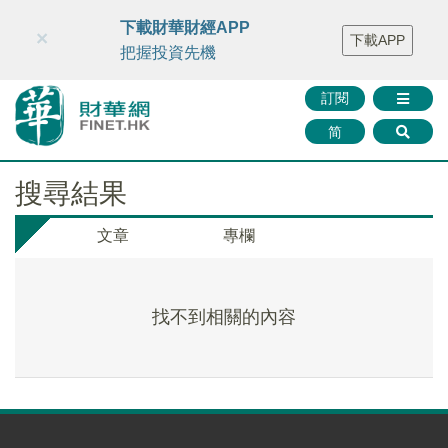
財華智庫網
FINTV
FINMETA
財華證券
媒體矩陣
下載財華財經APP
×
下載APP
智庫沙龍
聯絡我們
把握投資先機
訂閱
简
搜尋結果
文章
專欄
找不到相關的內容