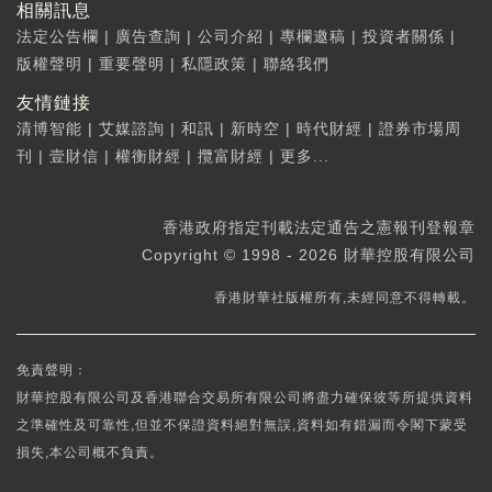
相關訊息
法定公告欄
|
廣告查詢
|
公司介紹
|
專欄邀稿
|
投資者關係
|
版權聲明
|
重要聲明
|
私隱政策
|
聯絡我們
友情鏈接
清博智能
|
艾媒諮詢
|
和訊
|
新時空
|
時代財經
|
證券市場周
刊
|
壹財信
|
權衡財經
|
攬富財經
|
更多...
香港政府指定刊載法定通告之憲報刊登報章
Copyright © 1998 - 2026 財華控股有限公司
香港財華社版權所有,未經同意不得轉載。
免責聲明：
財華控股有限公司及香港聯合交易所有限公司將盡力確保彼等所提供資料
之準確性及可靠性,但並不保證資料絕對無誤,資料如有錯漏而令閣下蒙受
損失,本公司概不負責。