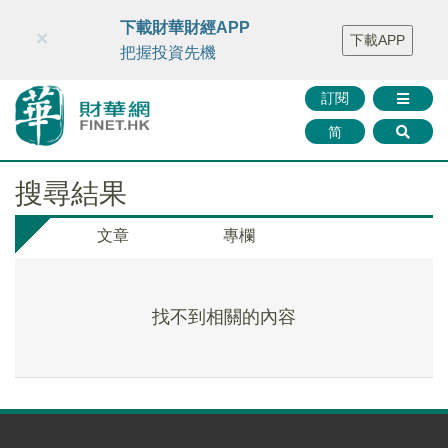
財華智庫網
FINTV
FINMETA
財華證券
媒體矩陣
下載財華財經APP
×
下載APP
智庫沙龍
聯絡我們
把握投資先機
訂閱
简
搜尋結果
文章
專欄
找不到相關的內容